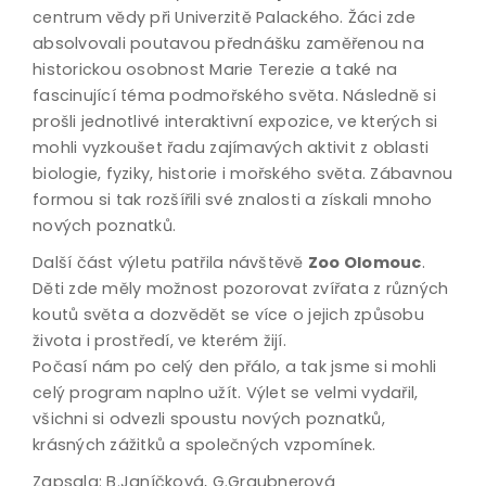
centrum vědy při Univerzitě Palackého. Žáci zde
absolvovali poutavou přednášku zaměřenou na
historickou osobnost Marie Terezie a také na
fascinující téma podmořského světa. Následně si
prošli jednotlivé interaktivní expozice, ve kterých si
mohli vyzkoušet řadu zajímavých aktivit z oblasti
biologie, fyziky, historie i mořského světa. Zábavnou
formou si tak rozšířili své znalosti a získali mnoho
nových poznatků.
Další část výletu patřila návštěvě
Zoo Olomouc
.
Děti zde měly možnost pozorovat zvířata z různých
koutů světa a dozvědět se více o jejich způsobu
života i prostředí, ve kterém žijí.
Počasí nám po celý den přálo, a tak jsme si mohli
celý program naplno užít. Výlet se velmi vydařil,
všichni si odvezli spoustu nových poznatků,
krásných zážitků a společných vzpomínek.
Zapsala: B.Janíčková, G.Graubnerová