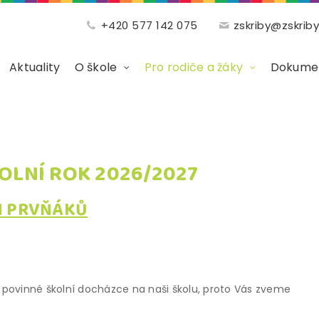
+420 577 142 075
zskriby@zskriby
Aktuality
O škole
Pro rodiče a žáky
Dokumen
KOLNÍ ROK 2026/2027
H PRVŇÁKŮ
 k povinné školní docházce na naši školu, proto Vás zveme