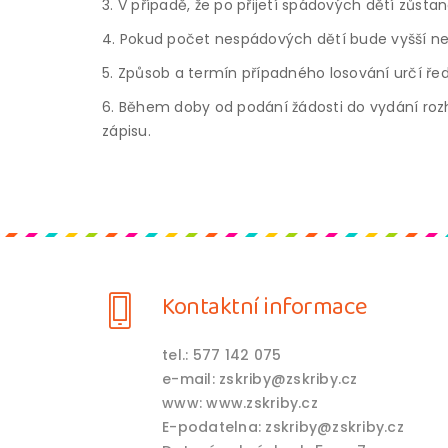
3. V případě, že po přijetí spádových dětí zůst
4. Pokud počet nespádových dětí bude vyšší než 
5. Způsob a termín případného losování určí ředi
6. Během doby od podání žádosti do vydání rozho
zápisu.
Kontaktní informace
tel.: 577 142 075
e-mail: zskriby@zskriby.cz
www: www.zskriby.cz
E-podatelna: zskriby@zskriby.cz