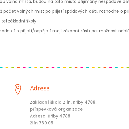
anou volná místa, budou na tato místa přijímány nespádové dět
počet volných míst po přijetí spádových dětí, rozhodne o přij
tel základní školy.
dnutí o přijetí/nepřijetí mají zákonní zástupci možnost nahléd
Adresa
Základní škola Zlín, Křiby 4788,
příspěvková organizace
Adresa: Křiby 4788
Zlín 760 05