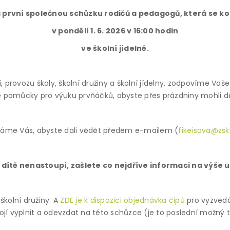
 první společnou schůzku rodičů a pedagogů, která se k
v pondělí 1. 6. 2026 v 16:00 hodin
ve školní jídelně.
rovozu školy, školní družiny a školní jídelny, zodpovíme Vaše
můcky pro výuku prvňáčků, abyste přes prázdniny mohli děte
dáme Vás, abyste dali vědět předem e-mailem (
fikeisova@zsk
še dítě nenastoupí, zašlete co nejdříve informaci na výše
školní družiny. A
ZDE je k dispozici objednávka čipů
pro vyzvedá
ojí vyplnit a odevzdat na této schůzce (je to poslední možný 