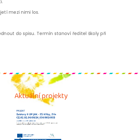
i.
etí mezi nimi los.
nout do spisu. Termín stanoví ředitel školy při
Aktuální projekty