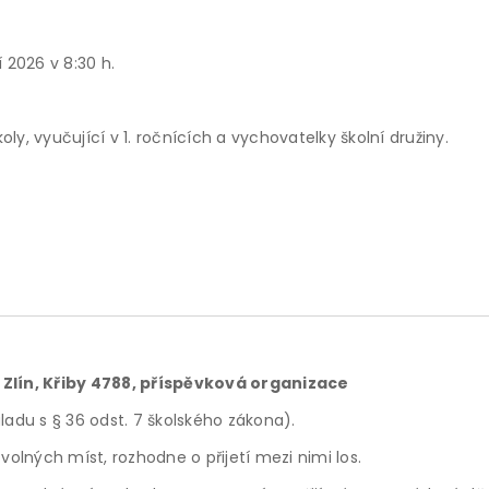
 2026 v 8:30 h.
ly, vyučující v 1. ročnících a vychovatelky školní družiny.
y Zlín, Křiby 4788, příspěvková organizace
ladu s § 36 odst. 7 školského zákona).
lných míst, rozhodne o přijetí mezi nimi los.