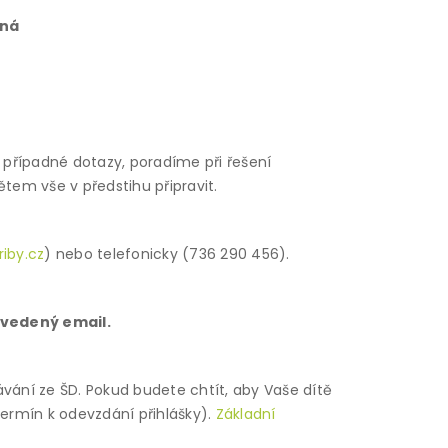
oná
 případné dotazy, poradíme při řešení
m vše v předstihu připravit.
riby.cz
) nebo telefonicky (736 290 456).
 uvedený email.
vání ze ŠD. Pokud budete chtít, aby Vaše dítě
termín k odevzdání přihlášky).
Základní