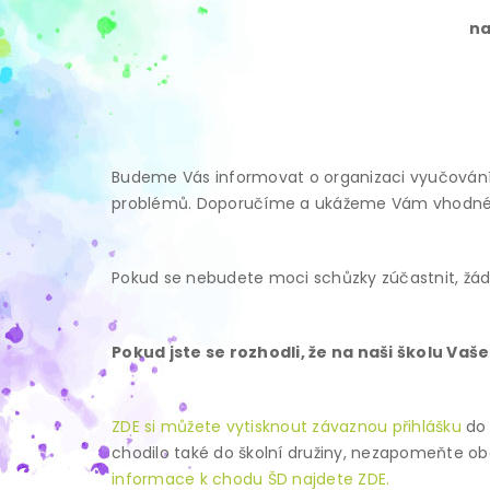
na
Budeme Vás informovat o organizaci vyučování, p
problémů. Doporučíme a ukážeme Vám vhodné po
Pokud se nebudete moci schůzky zúčastnit, žá
Pokud jste se rozhodli, že na naši školu Va
ZDE si můžete vytisknout závaznou přihlášku
do 
chodilo také do školní družiny, nezapomeňte ob
informace k chodu ŠD najdete ZDE.