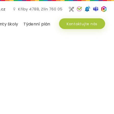
.cz
Křiby 4788, Zlín 760 05
ty školy
Týdenní plán
Kontaktujte nás