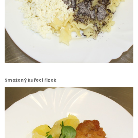
Smažený kuřecí řízek