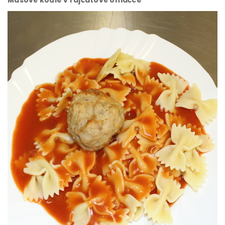
Masové koule v rajčatové omáčce