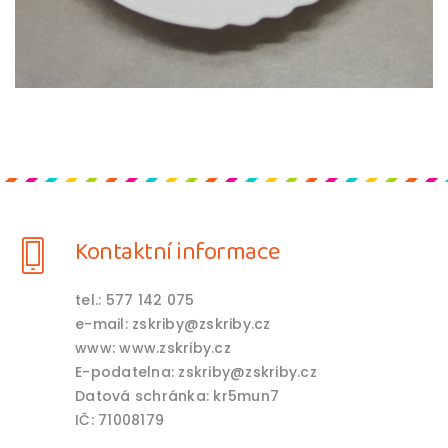
Kontaktní informace
tel.: 577 142 075
e-mail: zskriby@zskriby.cz
www: www.zskriby.cz
E-podatelna: zskriby@zskriby.cz
Datová schránka: kr5mun7
IČ: 71008179