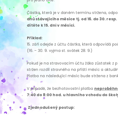
pro jedno dítě.
Částka, která je v daném termínu stržena, odp
dnů stávajícího měsíce tj. od 16. do 30. resp.
dítěte k 15. dni v měsíci.
Příklad:
15. září odejde z účtu částka, která odpovídá 
(16. – 30. 9. vyjma st. svátek 28. 9.)
Pokud je na stravovacím účtu žáka zůstatek z p
stržen rozdíl stravného na příští měsíc a aktuá
Platba na následující měsíc bude stržena z bank
V případě, že bezhotovostní platba
neproběhn
7:40 do 8:00 hod. u hlavního vchodu do škol
Zjednodušený postup: