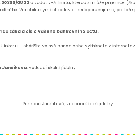
450399/0800
a zadat výši limitu, kterou si může příjemce (šk
o dítěte
. Variabilní symbol zadávat nedoporučujeme, protože
třídu žáka a číslo Vašeho bankovního účtu.
 k inkasu – obdržíte ve své bance nebo vytisknete z interneto
 Jančíková
, vedoucí školní jídelny:
ančíková, vedoucí školní jídelny