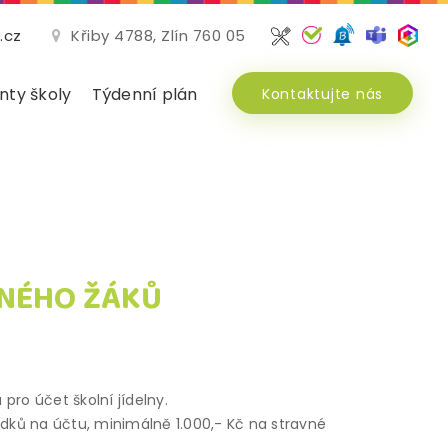
.cz
Křiby 4788, Zlín 760 05
ty školy
Týdenní plán
Kontaktujte nás
VNÉHO ŽÁKŮ
pro účet školní jídelny.
dků na účtu, minimálně 1.000,- Kč na stravné