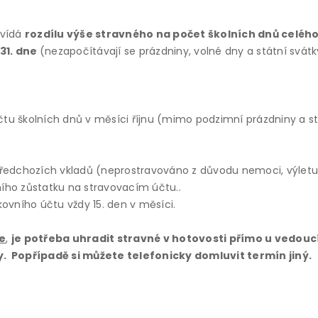
ovídá
rozdílu výše stravného na počet školních dnů celéh
 31. dne
(nezapočítávají se prázdniny, volné dny a státní svátk
počtu školních dnů v měsíci říjnu (mimo podzimní prázdniny a 
ředchozích vkladů (neprostravováno z důvodu nemoci, výletu 
lního zůstatku na stravovacím účtu..
ovního účtu vždy 15. den v měsíci.
e
,
je potřeba uhradit stravné v hotovosti přímo u vedoucí 
y. Popřípadě si můžete telefonicky domluvit termín jiný.