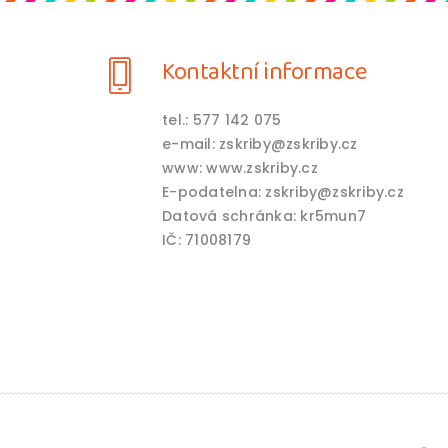
Kontaktní informace
tel.: 577 142 075
e-mail: zskriby@zskriby.cz
www: www.zskriby.cz
E-podatelna: zskriby@zskriby.cz
Datová schránka: kr5mun7
IČ: 71008179