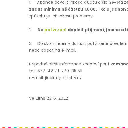
1. V bance povolit inkaso k účtu číslo
35-1422
zadat minimálně částku 1.000,- Kč u jednoh
způsobuje při inkasu problémy.
2.
Do
potvrzení
doplnit příjmení, jméno a 
3. Do školní jídelny doručit potvrzené povolení
nebo poslat na e-mail.
Případné bližší informace zodpoví paní
Romana
tel.: 577 142 131, 770 185 511
e-mail: jidelna@zskriby.cz
Ve Zlíně 23. 6. 2022 Romana J