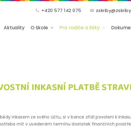
+420 577 142 075
zskriby@zskriby
Aktuality
O škole
Pro rodiče a žáky
Dokumen
VOSTNÍ INKASNÍ PLATBĚ STRA
bědy inkasem ze svého účtu, si v bance zřídí povolení k inkasu 
 potřeba mít v uvedeném termínu dostatek finančních prostře