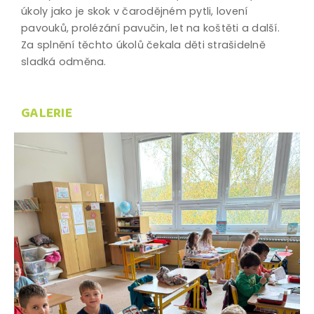
úkoly jako je skok v čarodějném pytli, lovení
pavouků, prolézání pavučin, let na koštěti a další.
Za splnění těchto úkolů čekala děti strašidelně
sladká odměna.
GALERIE