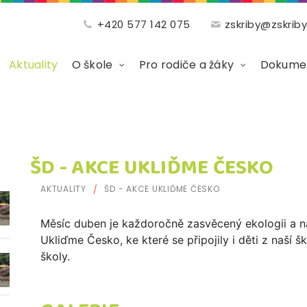
+420 577 142 075
zskriby@zskriby
Aktuality
O škole
Pro rodiče a žáky
Dokumen
ŠD - AKCE UKLIĎME ČESKO
AKTUALITY
ŠD - AKCE UKLIĎME ČESKO
Měsíc duben je každoročně zasvěcený ekologii a na
Ukliďme Česko, ke které se připojily i děti z naší šk
školy.