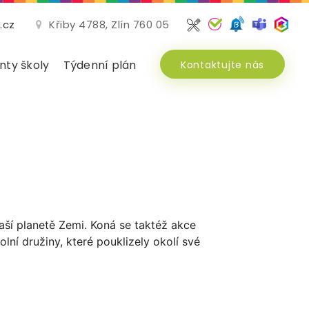
.cz
Křiby 4788, Zlín 760 05
ty školy
Týdenní plán
Kontaktujte nás
ší planetě Zemi. Koná se taktéž akce
olní družiny, které pouklizely okolí své