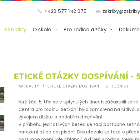
+420 577 142 075
zskriby@zskriby
Aktuality
O škole
Pro rodiče a žáky
Dokumen
ETICKÉ OTÁZKY DOSPÍVÁNÍ - 
AKTUALITY
ETICKÉ OTÁZKY DOSPÍVÁNÍ - 5. ROČNÍKY
Naši žáci 5. tříd se v uplynulých dnech zúčastnili série 
Centra pro rodinu. Setkání byla zaměřena na citlivá, a
vývojem dítěte a obdobím dospívání.
V průběhu jednotlivých besed se žáci postupně seznámi
narození až po dospívání. Diskutovalo se také o přebí
postupně mění role chlapců a dívek v rodině. Velký p