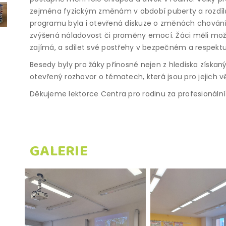
zejména fyzickým změnám v období puberty a rozdílů
programu byla i otevřená diskuze o změnách chování
zvýšená náladovost či proměny emocí. Žáci měli možnos
zajímá, a sdílet své postřehy v bezpečném a respektu
Besedy byly pro žáky přínosné nejen z hlediska získaný
otevřený rozhovor o tématech, která jsou pro jejich v
Děkujeme lektorce Centra pro rodinu za profesionální a
GALERIE