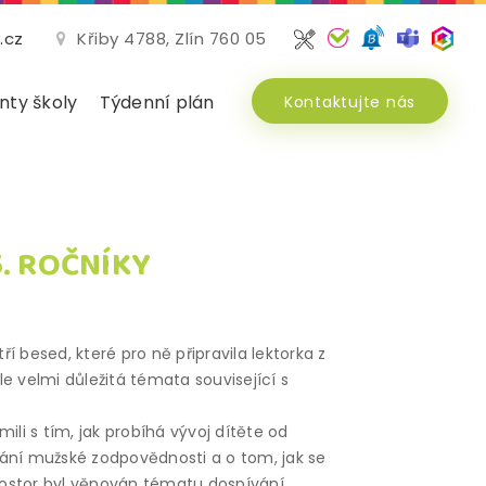
.cz
Křiby 4788, Zlín 760 05
ty školy
Týdenní plán
Kontaktujte nás
5. ROČNÍKY
tří besed, které pro ně připravila lektorka z
le velmi důležitá témata související s
li s tím, jak probíhá vývoj dítěte od
rání mužské zodpovědnosti a o tom, jak se
rostor byl věnován tématu dospívání,