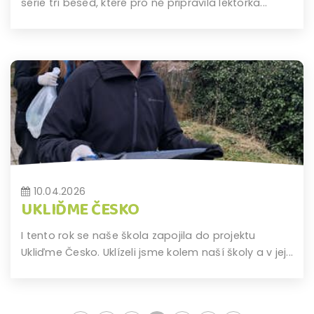
série tří besed, které pro ně připravila lektorka...
10.04.2026
UKLIĎME ČESKO
I tento rok se naše škola zapojila do projektu
Ukliďme Česko. Uklízeli jsme kolem naší školy a v jej...