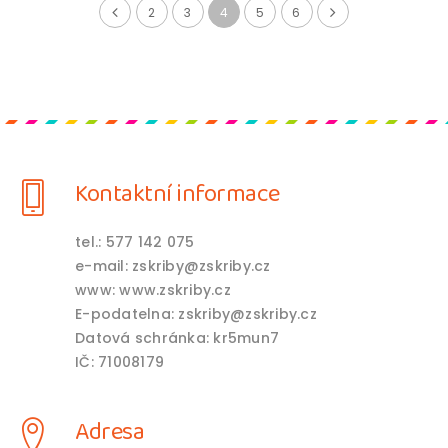
2
3
4
5
6
Kontaktní informace
tel.: 577 142 075
e-mail: zskriby@zskriby.cz
www: www.zskriby.cz
E-podatelna: zskriby@zskriby.cz
Datová schránka: kr5mun7
IČ: 71008179
Adresa