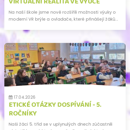
VIRTUÁLNÍ REALITA VE VÝUCE
Na naší škole jsme nově rozšířili možnosti výuky o
moderní VR brýle a ovladače, které přinášejí žáků...
17.04.2026
ETICKÉ OTÁZKY DOSPÍVÁNÍ - 5.
ROČNÍKY
Naši žáci 5. tříd se v uplynulých dnech zúčastnili