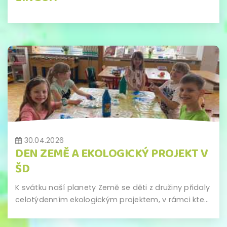
30.04.2026
DEN ZEMĚ A EKOLOGICKÝ PROJEKT V
ŠD
K svátku naší planety Země se děti z družiny přidaly
celotýdenním ekologickým projektem, v rámci kte...