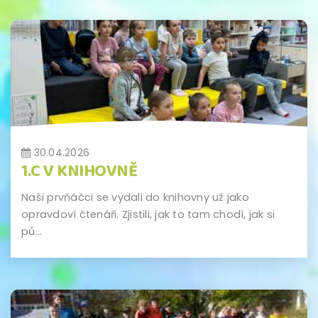
30.04.2026
1.C V KNIHOVNĚ
Naši prvňáčci se vydali do knihovny už jako
opravdoví čtenáři. Zjistili, jak to tam chodí, jak si
pů...